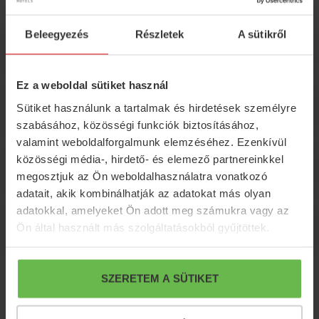
Beleegyezés
Részletek
A sütikről
Fakultatív programok
Ez a weboldal sütiket használ
További információk
Sütiket használunk a tartalmak és hirdetések személyre
szabásához, közösségi funkciók biztosításához,
valamint weboldalforgalmunk elemzéséhez. Ezenkívül
közösségi média-, hirdető- és elemező partnereinkkel
Fizetési feltételek
megosztjuk az Ön weboldalhasználatra vonatkozó
adatait, akik kombinálhatják az adatokat más olyan
adatokkal, amelyeket Ön adott meg számukra vagy az
Lemondási feltételek
Ön által használt más szolgáltatásokból gyűjtöttek.
SZERETEM A SÜTIKET
ÁRAK / FOGLALÁS
AJÁNLATKÉRÉS