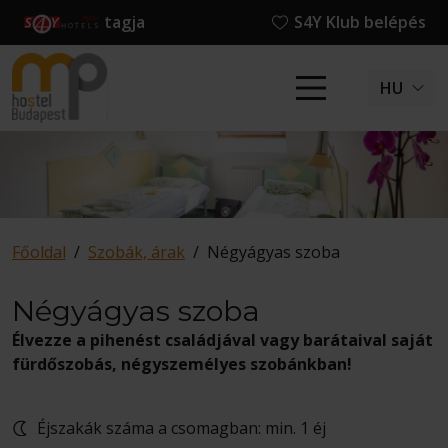
tagja
S4Y Klub belépés
HU
Főoldal
/
Szobák, árak
/
Négyágyas szoba
Négyágyas szoba
Élvezze a pihenést családjával vagy barátaival saját
fürdőszobás, négyszemélyes szobánkban!
Éjszakák száma a csomagban: min. 1 éj