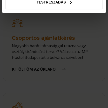
TESTRESZABÁS
Csoportos ajánlatkérés
Nagyobb baráti társasággal utazna vagy
osztálykirándulást tervez? Válassza az MP
Hostel Budapestet a belváros szívében!
KITÖLTÖM AZ ŰRLAPOT