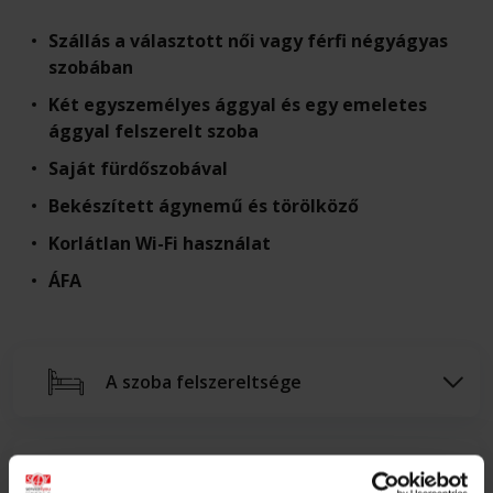
Szállás a választott női vagy férfi négyágyas
szobában
Két egyszemélyes ággyal és egy emeletes
ággyal felszerelt szoba
Saját fürdőszobával
Bekészített ágynemű és törölköző
Korlátlan Wi-Fi használat
ÁFA
A szoba felszereltsége
Az ár nem tartalmazza