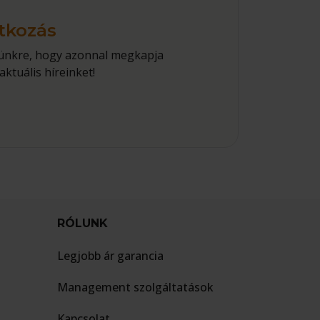
atkozás
elünkre, hogy azonnal megkapja
aktuális híreinket!
RÓLUNK
Legjobb ár garancia
Management szolgáltatások
Kapcsolat