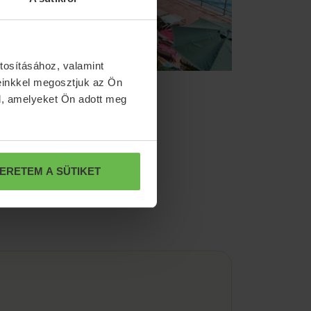
tosításához, valamint
einkkel megosztjuk az Ön
l, amelyeket Ön adott meg
ERETEM A SÜTIKET