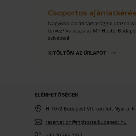
Csoportos ajánlatkéré
Nagyobb baráti társasággal utazna va
tervez? Válassza az MP Hostel Budapes
szívében!
KITÖLTÖM AZ ŰRLAPOT
ELÉRHETŐSÉGEK
H-1072 Budapest VII. kerület, Nyár u. 6.
reservation@mphostelbudapest.hu
+36 20 395 7437