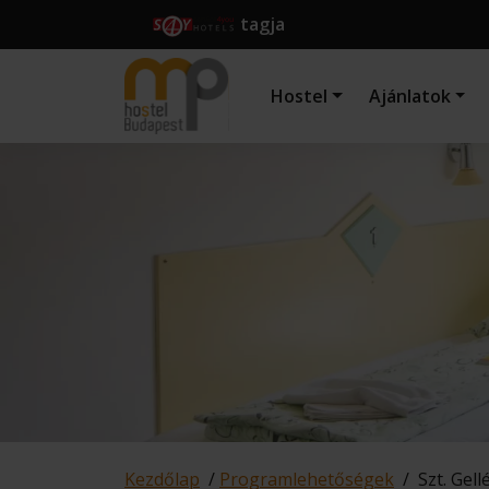
tagja
Hostel
Ajánlatok
Kezdőlap
/
Programlehetőségek
/
Szt. Gel