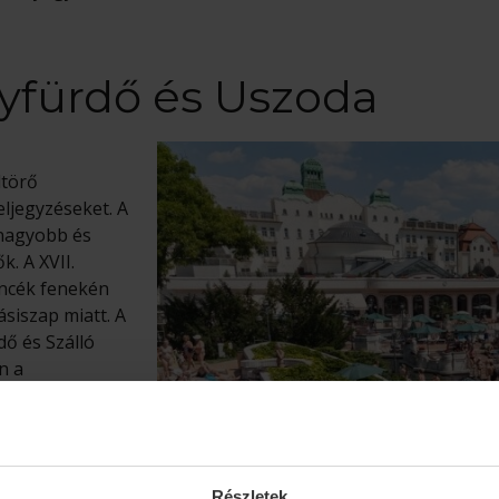
gyfürdő és Uszoda
ltörő
eljegyzéseket. A
 nagyobb és
k. A XVII.
ncék fenekén
ásiszap miatt. A
dő és Szálló
n a
ürdõvel bővült.
án az uszodában
zűrőforgató
Részletek