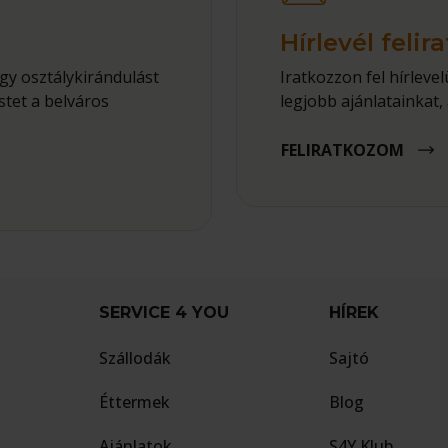
s
Hírlevél felir
gy osztálykirándulást
Iratkozzon fel hírlev
tet a belváros
legjobb ajánlatainkat, 
FELIRATKOZOM
SERVICE 4 YOU
HÍREK
Szállodák
Sajtó
Éttermek
Blog
Ajánlatok
S4Y Klub