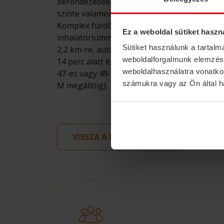
berendezésekkel lettek ellátva. Ma a Gellér
szinte valamennyi gyógyszolgáltatás igényb
Komplex fürdőgyógyászati ellátást biztosító
Ez a weboldal sütiket haszn
inhalatóriummal is rendelkezik. A fürdő hos
Sütiket használunk a tartal
2,2 km-re, autóval 3,2 km-re található. Töm
weboldalforgalmunk elemzésé
14 perc alatt érhető el a 7-es vagy 133E-s buss
weboldalhasználatra vonatko
47-es vagy 49-es villamossal (Szent Gellért
számukra vagy az Ön által ha
M megállóig).
VISSZA A LISTAOLDALRA