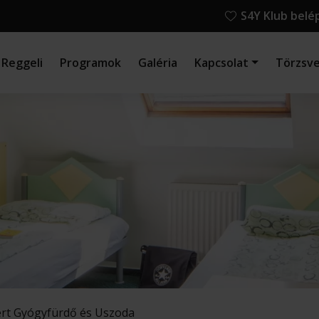
S4Y Klub belé
Reggeli
Programok
Galéria
Kapcsolat
Törzsv
lért Gyógyfürdő és Uszoda