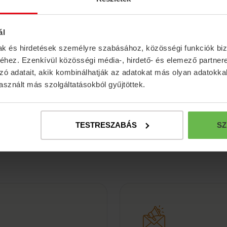
t Gyógyfürdőben
e vehető.
 részleggel és
ál
telünktől gyalog
mak és hirdetések személyre szabásához, közösségi funkciók biz
egközlekedéssel
hez. Ezenkívül közösségi média-, hirdető- és elemező partner
zal, illetve a
zó adatait, akik kombinálhatják az adatokat más olyan adatokka
 tér – Műegyetem
sznált más szolgáltatásokból gyűjtöttek.
TESTRESZABÁS
SZ