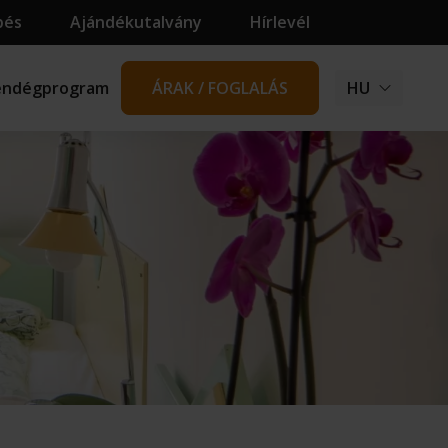
pés
Ajándékutalvány
Hírlevél
endégprogram
ÁRAK / FOGLALÁS
HU