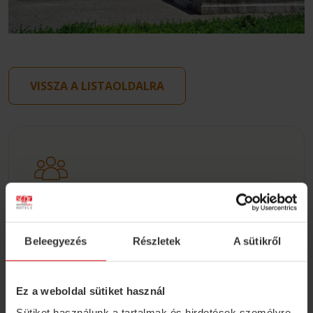
VISSZA A LISTAOLDALRA
Csoportos ajánlatkérés
Nagyobb baráti társasággal utazna vagy
Beleegyezés
Részletek
A sütikről
osztálykirándulást tervez? Válassza az MP
Hostel Budapestet a belváros szívében!
Ez a weboldal sütiket használ
KITÖLTÖM AZ ŰRLAPOT
Sütiket használunk a tartalmak és hirdetések személyre