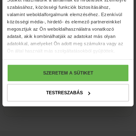
szabásához, közösségi funkciók biztosításához,
valamint weboldalforgalmunk elemzéséhez. Ezenkívül
közösségi média-, hirdető- és elemező partnereinkkel
megosztjuk az Ön weboldalhasználatra vonatkozó
adatait, akik kombinálhatják az adatokat más olyan
adatokkal, amelyeket Ön adott meg számukra vagy az
Ön által használt más szolgáltatásokból gyűjtöttek.
Hírlevél feliratkozás
Iratkozzon fel hírlevelünkre, hogy azonnal
SZERETEM A SÜTIKET
megkapja legjobb ajánlatainkat, aktuális
híreinket!
TESTRESZABÁS
FELIRATKOZOM