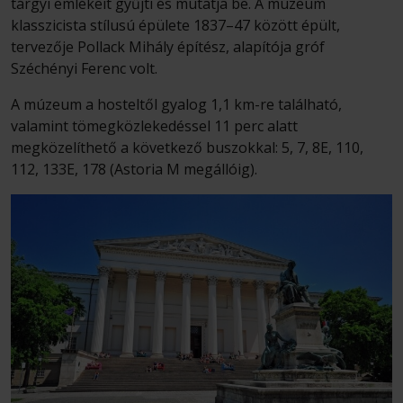
tárgyi emlékeit gyűjti és mutatja be. A múzeum
klasszicista stílusú épülete 1837–47 között épült,
tervezője Pollack Mihály építész, alapítója gróf
Széchényi Ferenc volt.
A múzeum a hosteltől gyalog 1,1 km-re található,
valamint tömegközlekedéssel 11 perc alatt
megközelíthető a következő buszokkal: 5, 7, 8E, 110,
112, 133E, 178 (Astoria M megállóig).