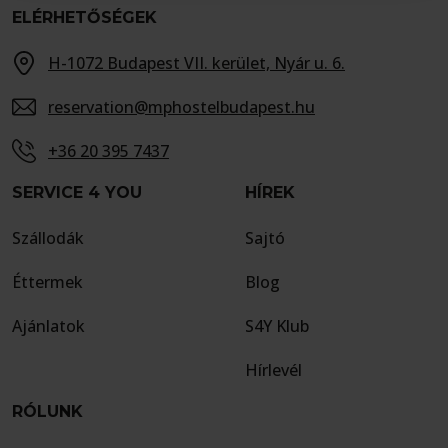
ELÉRHETŐSÉGEK
H-1072 Budapest VII. kerület, Nyár u. 6.
reservation@mphostelbudapest.hu
+36 20 395 7437
SERVICE 4 YOU
HÍREK
Szállodák
Sajtó
Éttermek
Blog
Ajánlatok
S4Y Klub
Hírlevél
RÓLUNK