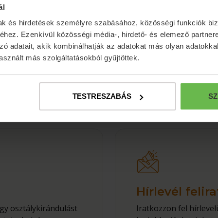
ál
mak és hirdetések személyre szabásához, közösségi funkciók biz
hez. Ezenkívül közösségi média-, hirdető- és elemező partner
zó adatait, akik kombinálhatják az adatokat más olyan adatokka
sznált más szolgáltatásokból gyűjtöttek.
TESTRESZABÁS
SZ
s
Hírlevél felir
gy osztálykirándulást
Iratkozzon fel hírlev