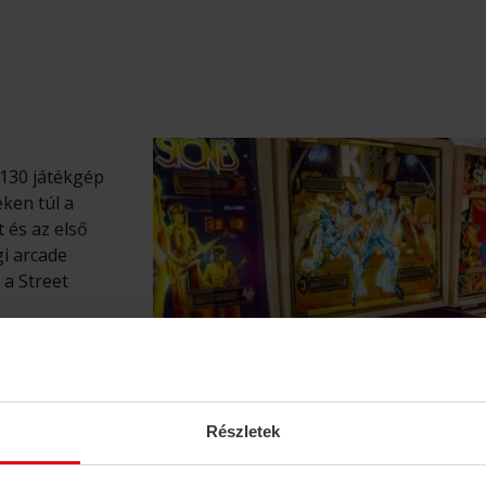
 130 játékgép
ken túl a
 és az első
i arcade
 a Street
-re, autóval 2,8
 alatt
gati pályaudvar
Részletek