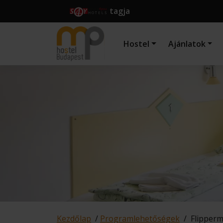
tagja
Hostel
Ajánlatok
Kezdőlap
/
Programlehetőségek
/
Flipper