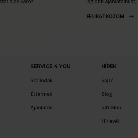
tet a belváros
legjobb ajánlatainkat, 
FELIRATKOZOM
SERVICE 4 YOU
HÍREK
Szállodák
Sajtó
Éttermek
Blog
Ajánlatok
S4Y Klub
Hírlevél