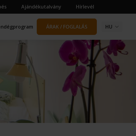
pés
Ajándékutalvány
Hírlevél
endégprogram
ÁRAK / FOGLALÁS
HU