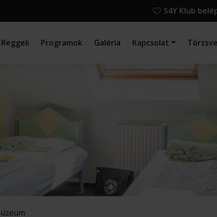
S4Y Klub belé
Reggeli
Programok
Galéria
Kapcsolat
Törzsv
múzeum