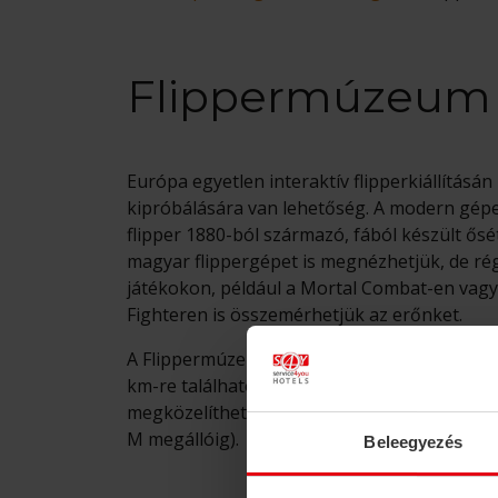
Flippermúzeum
Európa egyetlen interaktív flipperkiállításán
kipróbálására van lehetőség. A modern gépe
flipper 1880-ból származó, fából készült ősét
magyar flippergépet is megnézhetjük, de rég
játékokon, például a Mortal Combat-en vagy
Fighteren is összemérhetjük az erőnket.
A Flippermúzeum hostelünktől gyalog 2,5 km
km-re található. Tömegközlekedéssel 21 perc
megközelíthető a 4-es 6-os villamossal (Nyu
M megállóig).
Beleegyezés