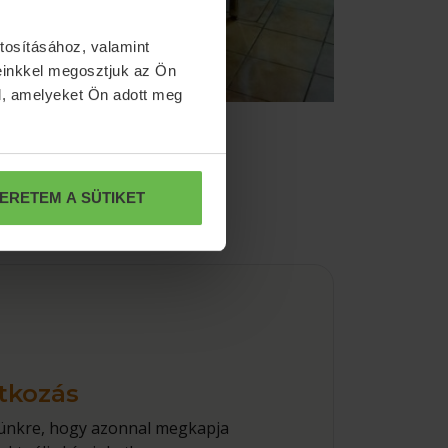
tosításához, valamint
einkkel megosztjuk az Ön
l, amelyeket Ön adott meg
ERETEM A SÜTIKET
atkozás
elünkre, hogy azonnal megkapja