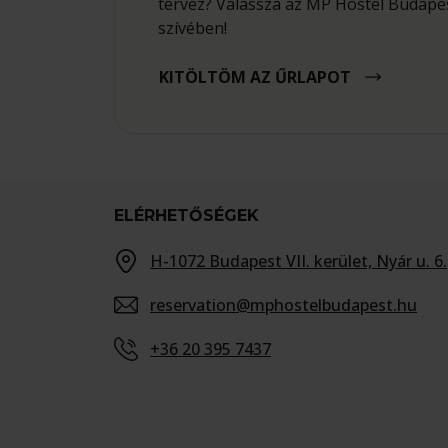
tervez? Válassza az MP Hostel Budapes
szívében!
KITÖLTÖM AZ ŰRLAPOT
ELÉRHETŐSÉGEK
H-1072 Budapest VII. kerület, Nyár u. 6.
reservation@mphostelbudapest.hu
+36 20 395 7437