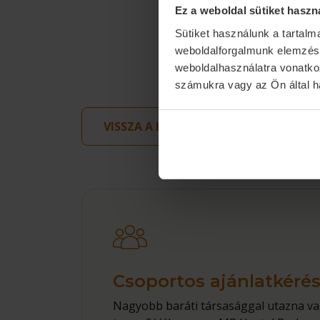
Ez a weboldal sütiket haszn
Sütiket használunk a tartal
weboldalforgalmunk elemzésé
weboldalhasználatra vonatko
számukra vagy az Ön által ha
VISSZA A LISTAOLDALRA
Csoportos ajánlatkéré
Nagyobb baráti társasággal utazna va