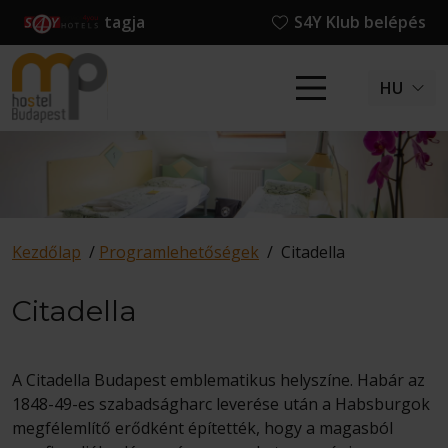
tagja
S4Y Klub belépés
HU
Kezdőlap
/
Programlehetőségek
/
Citadella
Citadella
A Citadella Budapest emblematikus helyszíne. Habár az
1848-49-es szabadságharc leverése után a Habsburgok
megfélemlítő erődként építették, hogy a magasból