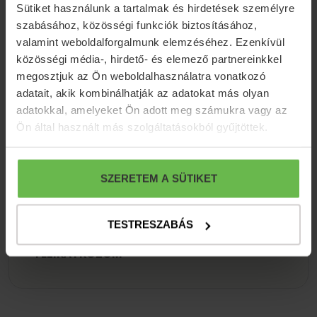
KITÖLTÖM AZ ŰRLAPOT
Sütiket használunk a tartalmak és hirdetések személyre
szabásához, közösségi funkciók biztosításához,
valamint weboldalforgalmunk elemzéséhez. Ezenkívül
közösségi média-, hirdető- és elemező partnereinkkel
megosztjuk az Ön weboldalhasználatra vonatkozó
adatait, akik kombinálhatják az adatokat más olyan
adatokkal, amelyeket Ön adott meg számukra vagy az
Ön által használt más szolgáltatásokból gyűjtöttek.
Hírlevél feliratkozás
SZERETEM A SÜTIKET
Iratkozzon fel hírlevelünkre, hogy azonnal
megkapja legjobb ajánlatainkat, aktuális
híreinket!
TESTRESZABÁS
FELIRATKOZOM