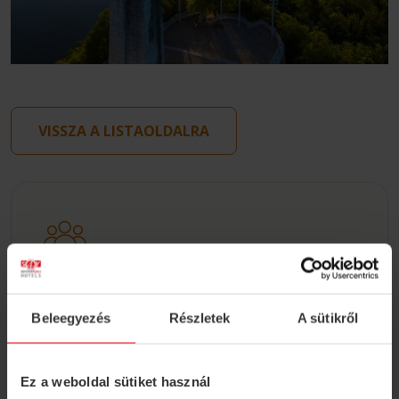
VISSZA A LISTAOLDALRA
Csoportos ajánlatkérés
Beleegyezés
Részletek
A sütikről
Nagyobb baráti társasággal utazna vagy
osztálykirándulást tervez? Válassza az MP
Hostel Budapestet a belváros szívében!
Ez a weboldal sütiket használ