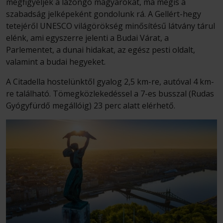
megfigyeljék a lázongó magyarokat, ma mégis a
szabadság jelképeként gondolunk rá. A Gellért-hegy
tetejéről UNESCO világörökség minősítésű látvány tárul
elénk, ami egyszerre jelenti a Budai Várat, a
Parlementet, a dunai hidakat, az egész pesti oldalt,
valamint a budai hegyeket.
A Citadella hostelünktől gyalog 2,5 km-re, autóval 4 km-
re található. Tömegközlekedéssel a 7-es busszal (Rudas
Gyógyfürdő megállóig) 23 perc alatt elérhető.