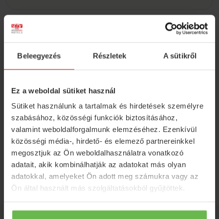
Beleegyezés
Részletek
A sütikről
Ez a weboldal sütiket használ
Hírlevél feliratkozás
Sütiket használunk a tartalmak és hirdetések személyre
Iratkozzon fel hírlevelünkre, hogy azonnal
szabásához, közösségi funkciók biztosításához,
megkapja legjobb ajánlatainkat, aktuális
valamint weboldalforgalmunk elemzéséhez. Ezenkívül
híreinket!
közösségi média-, hirdető- és elemező partnereinkkel
megosztjuk az Ön weboldalhasználatra vonatkozó
FELIRATKOZOM
adatait, akik kombinálhatják az adatokat más olyan
adatokkal, amelyeket Ön adott meg számukra vagy az
Ön által használt más szolgáltatásokból gyűjtöttek.