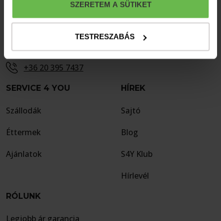
ELÉRHETŐSÉGEK
SZERETEM A SÜTIKET
H-1072 Budapest VII. kerület, Nyár u. 6.
TESTRESZABÁS
reservation@mphostelbudapest.hu
+36 20 395 7437
SERVICE 4 YOU
HÍREK
Szállodák
Sajtó
Éttermek
Blog
Ajánlatok
S4Y Klub
Hírlevél
RÓLUNK
Legjobb ár garancia